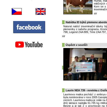
Humid, mat
mléčných 
Korn se s 
inseminačn
str
Nabídka ID býků plemene aberd
Natural nabízí inseminační dávky b
plemeníky z našeho programu. Kromě
798, Legend ZAA 889, Time ZAA 797, 
str
Úspěch v soutěži
Laurin NEA 739 - novinka z Ostře
Laurinova matka pochází z embrya 
byla nominována v roce 2005 časopis
zemích. Laurinova matka je stále na
dní) laktace nadojila 61.745 kg mlé
Besne a je tak 2 x prochován na