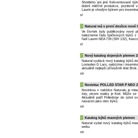
Shottleho ani jiné frekventované bý
dobré mléčné produkce, pozitivně 
Laurin je vhodým býkem pro inseminac
sl
Natural má v první desítce nové
Ve čtvrtek byly publikovány nové 
nalezneme řadu špičkových býků z n
řadí Laurin NEA 739 (SIH 132), Kasc
sl
Nový katalog dojených plemen 2
Natural vydává nový katalog býků do
Losteden či Lars, nabízíme i insemi
aktuálně nejlepší příslušník linie Brok.
str
Novinka: POLLED STAR P NEO 2
Novinkou v nabídce Naturalu je mlad
Ioty, otcem matky je Kott. Může s
Aktuálně patří Polledstar do úzké 
nasazen jako otec býků.
str
Katalog býků masných plemen
Natural vydal nový katalog býků mas
webu.
str