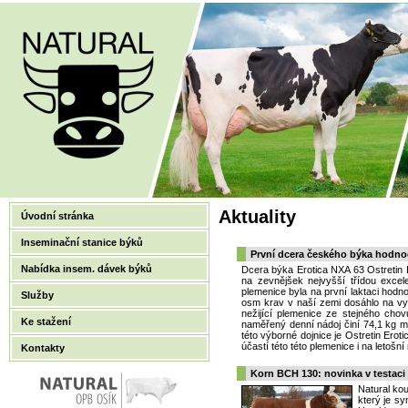
Aktuality
Úvodní stránka
Inseminační stanice býků
První dcera českého býka hodno
Nabídka insem. dávek býků
Dcera býka Erotica NXA 63 Ostretin 
na zevnějšek nejvyšší třídou excele
plemenice byla na první laktaci hodn
Služby
osm krav v naší zemi dosáhlo na vy
nežijící plemenice ze stejného chovu
Ke stažení
naměřený denní nádoj činí 74,1 kg m
této výborné dojnice je Ostretin Erot
účastí této této plemenice i na letošn
Kontakty
Korn BCH 130: novinka v testaci
Natural ko
který je s