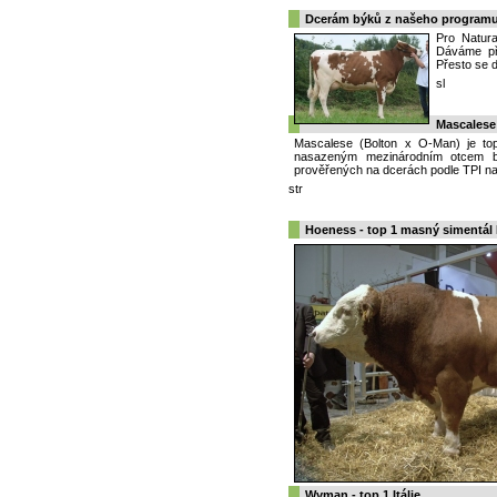
Dcerám býků z našeho programu 
Pro Natura
Dáváme př
Přesto se d
sl
Mascalese -
Mascalese (Bolton x O-Man) je to
nasazeným mezinárodním otcem bý
prověřených na dcerách podle TPI n
str
Hoeness - top 1 masný simentá
Wyman - top 1 Itálie