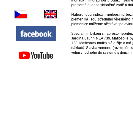
Monaca mimořádnou produkcí, zejména
prostorné a lehce skloněné zádě a do
Nahoru jdou indexy i nejlepšímu be
plemeníka jsou středního tělesného r
plemenice můžeme očekávat polovinu č
Speciálním býkem s naprosto nepříbu
Jardina Laurin NEA 739. Mafioso je bý
123. Mafiosova matka stále žije a má
nákladů. Stavba vemene (rozmístění s
velmi vhodného do systémů s dojícími