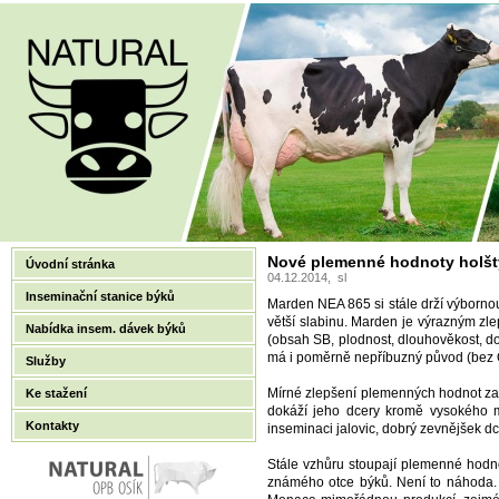
Nové plemenné hodnoty holšt
Úvodní stránka
04.12.2014, sl
Inseminační stanice býků
Marden NEA 865 si stále drží výbornou
větší slabinu. Marden je výrazným zl
Nabídka insem. dávek býků
(obsah SB, plodnost, dlouhověkost, do
má i poměrně nepříbuzný původ (bez O
Služby
Mírné zlepšení plemenných hodnot za
Ke stažení
dokáží jeho dcery kromě vysokého m
Kontakty
inseminaci jalovic, dobrý zevnějšek d
Stále vzhůru stoupají plemenné hod
známého otce býků. Není to náhoda.